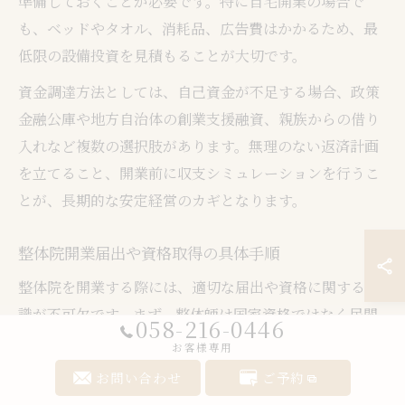
準備しておくことが必要です。特に自宅開業の場合で
も、ベッドやタオル、消耗品、広告費はかかるため、最
低限の設備投資を見積もることが大切です。
資金調達方法としては、自己資金が不足する場合、政策
金融公庫や地方自治体の創業支援融資、親族からの借り
入れなど複数の選択肢があります。無理のない返済計画
を立てること、開業前に収支シミュレーションを行うこ
とが、長期的な安定経営のカギとなります。
整体院開業届出や資格取得の具体手順
整体院を開業する際には、適切な届出や資格に関する知
識が不可欠です。まず、整体師は国家資格ではなく民間
058-216-0446
資格が中心ですが、信頼性や集客力向上のためには、認
お客様専用
定団体の資格取得が推奨されます。代表的な資格には整
お問い合わせ
ご予約
体師認定やカイロプラクター資格などがあり、所定の講