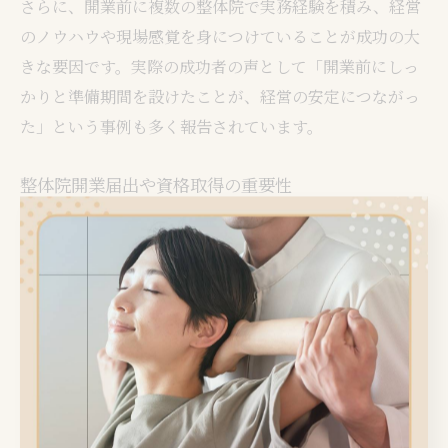
さらに、開業前に複数の整体院で実務経験を積み、経営
のノウハウや現場感覚を身につけていることが成功の大
きな要因です。実際の成功者の声として「開業前にしっ
かりと準備期間を設けたことが、経営の安定につながっ
た」という事例も多く報告されています。
整体院開業届出や資格取得の重要性
整体院を開業する際には、開業届出や資格取得の有無が
大きなポイントとなります。法的には、整体は国家資格
が必須ではありませんが、信頼性や集客力に直結するた
め、民間資格の取得や研修受講は強く推奨されます。
また、開業する際には税務署への開業届出や、自治体に
よっては事業所の届出が必要な場合もあります。無届で
の営業は後のトラブルや信用低下につながるため、事前
に必要な手続きを確認し、確実に対応しましょう。