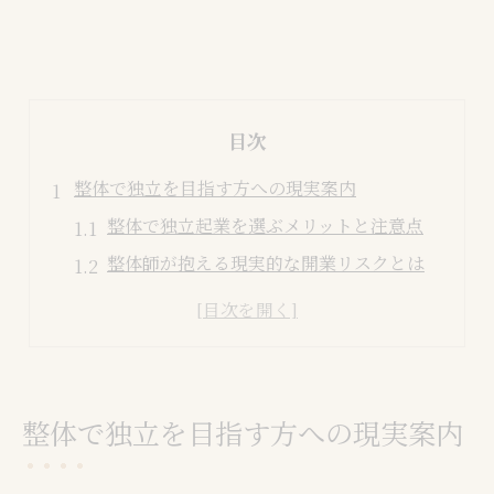
目次
整体で独立を目指す方への現実案内
整体で独立起業を選ぶメリットと注意点
整体師が抱える現実的な開業リスクとは
整体開業を成功に導く心構えと準備
整体院開業の現状と今後の市場動向
整体で独立する際の主な失敗要因とは
業界データに学ぶ整体起業の成否要因
整体で独立を目指す方への現実案内
整体業界の開業年収と収益構造を分析
整体開業で失敗しやすいポイントを解説