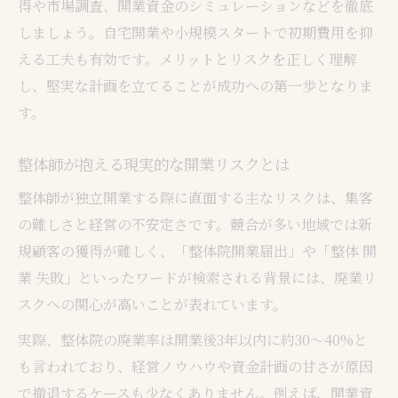
得や市場調査、開業資金のシミュレーションなどを徹底
整体師が年収アップを目指すポイント
しましょう。自宅開業や小規模スタートで初期費用を抑
整体業界の厳しい現実と生き残り術
える工夫も有効です。メリットとリスクを正しく理解
失敗を防ぐ整体開業準備のポイント
し、堅実な計画を立てることが成功への第一歩となりま
整体開業の準備で押さえるべき資金計画
す。
整体院開業届出や資格取得の具体手順
整体師が抱える現実的な開業リスクとは
整体師が自宅開業で注意すべき落とし穴
整体師が独立開業する際に直面する主なリスクは、集客
整体院開業でよくある失敗事例と対策
の難しさと経営の不安定さです。競合が多い地域では新
整体開業で必要な設備と運営コスト管理
規顧客の獲得が難しく、「整体院開業届出」や「整体 開
整体院で安定収入を得る秘訣を解説
業 失敗」といったワードが検索される背景には、廃業リ
整体院経営で安定収入を実現する方法
スクへの関心が高いことが表れています。
整体師が長く稼ぐための顧客維持戦略
実際、整体院の廃業率は開業後3年以内に約30～40%と
整体開業後の収益アップに必要な工夫
も言われており、経営ノウハウや資金計画の甘さが原因
整体院運営で高年収を目指す実践ノウハウ
で撤退するケースも少なくありません。例えば、開業資