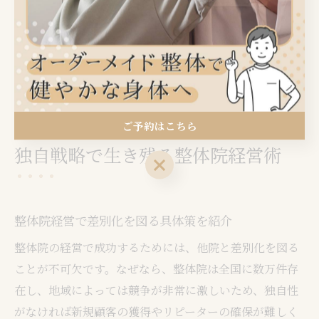
資格や届出の有無は、顧客からの信頼や業界内での評価
にも影響します。開業前に関連団体や専門家に相談し、
法令遵守と安心・安全な経営体制を整えることが、長期
的な成功への第一歩です。
ご予約はこちら
独自戦略で生き残る整体院経営術
ご予約はこちら
整体院経営で差別化を図る具体策を紹介
整体院の経営で成功するためには、他院と差別化を図る
ことが不可欠です。なぜなら、整体院は全国に数万件存
在し、地域によっては競争が非常に激しいため、独自性
がなければ新規顧客の獲得やリピーターの確保が難しく