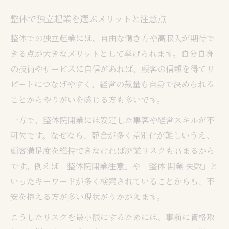
整体院の廃業リスクと継続する条件
整体で独立起業を選ぶメリットと注意点
整体師の起業成功事例から学ぶ秘訣
整体での独立起業には、自由な働き方や高収入が期待で
整体院開業届出や資格取得の重要性
きる点が大きなメリットとして挙げられます。自分自身
独自戦略で生き残る整体院経営術
の技術やサービスに自信があれば、顧客の信頼を得てリ
ピートにつなげやすく、経営の裁量も自身で決められる
整体院経営で差別化を図る具体策を紹介
ことからやりがいを感じる方も多いです。
整体師として自宅開業のメリットと注意
整体の資格と集客を両立させる方法
一方で、整体院開業には安定した集客や経営スキルが不
可欠です。なぜなら、競合が多く差別化が難しいうえ、
整体院開業で意識すべき顧客対応術
顧客満足度を維持できなければ廃業リスクも高まるから
整体開業で成功するための専門分野選び
です。例えば「整体院開業注意」や「整体 開業 失敗」と
整体師の起業リスクと収益向上策
いったキーワードが多く検索されていることからも、不
整体起業の主なリスクとその回避方法
安を抱える方が多い現状がうかがえます。
整体開業で売上を伸ばす工夫と実践例
こうしたリスクを最小限にするためには、事前に資格取
整体院開業時の集客難への対応戦略