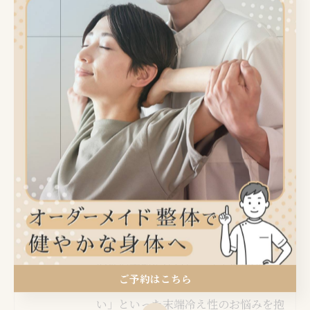
リノ接骨院・整体院の与古光です！岐
阜市で接骨院や整体を探されている方
の多くが、「なかなか良くならない腰
痛」や「足の痺れ」に悩まれていま
す。マッサージや湿布…
接骨院
腰痛
お知らせ
ブログ
【意外！】手足の冷えは体の〇〇が原因｜西岐阜駅か
ら車で5分にある西岐阜ヒカリノ接骨院・整体院
2025/12/16
こんにちは！岐阜市にある西岐阜ヒカ
リノ接骨院・整体院の与古光です！こ
の寒い季節になると、「手足が冷たく
ご予約はこちら
てつらい」「なかなか体が温まらな
い」といった末端冷え性のお悩みを抱