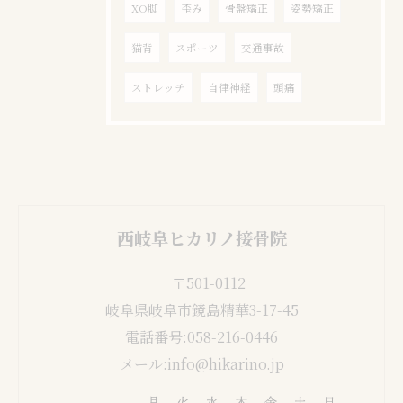
XO脚
歪み
骨盤矯正
姿勢矯正
猫背
スポーツ
交通事故
ストレッチ
自律神経
頭痛
西岐阜ヒカリノ接骨院
〒501-0112
岐阜県岐阜市鏡島精華3-17-45
電話番号:058-216-0446
メール:info@hikarino.jp