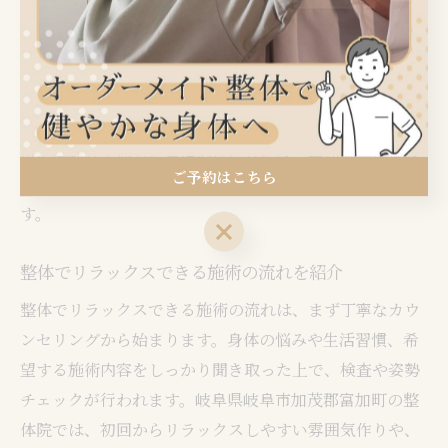
みを伴わずに効果を実感できるため、リピート率も高い
傾向があります。
また、無痛整体は身体への負担が少ないため、定期的な
メンテナンスや予防として継続しやすいのも特徴です。
特に高齢者や体力に自信のない方には、無痛施術が選ば
ご予約はこちら
れる傾向が強く、家族で通院する利用者も増えていま
す。
ご予約はこちら
整体でリラックスできる施術の流れを紹介
整体でリラックスできる施術の流れは、まず丁寧なカウ
ンセリングから始まります。身体の悩みや生活習慣、希
望する施術内容をしっかり聞き取った上で、検査や姿勢
チェックが行われます。岐阜県岐阜市加茂郡富加町の整
体院では、初回からリラックスしやすい雰囲気作りや、