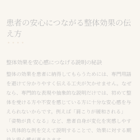
患者の安心につながる整体効果の伝
え方
整体効果を安心感につなげる説明の秘訣
整体の効果を患者に納得してもらうためには、専門用語
を避けて分かりやすく伝える工夫が欠かせません。なぜ
なら、専門的な表現や抽象的な説明だけでは、初めて整
体を受ける方や不安を感じている方に十分な安心感を与
えられないからです。例えば「肩こりが緩和される」
「姿勢が良くなる」など、患者自身が変化を実感しやす
い具体的な例を交えて説明することで、効果に対する期
待と安心感が高まります。