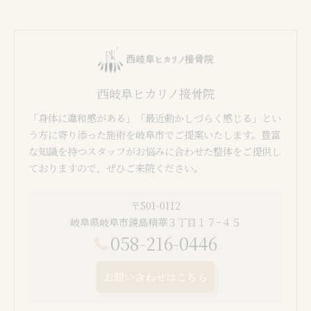
西岐阜ヒカリノ接骨院
「身体に違和感がある」「最近動かしづらく感じる」とい
う方に寄り添った施術を岐阜市でご提案いたします。豊富
な知識を持つスタッフがお悩みに合わせた整体をご提供し
ておりますので、ぜひご来院ください。
〒501-0112
岐阜県岐阜市鏡島精華３丁目１７−４５
058-216-0446
お問い合わせはこちら