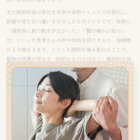
また施術前後の変化を写真や姿勢チェックで可視化し、
数値や見た目の違いを示すこともポイントです。実際に
「通院後に肩の動きが広がった」「腰の痛みが和らい
だ」といった患者さんの声や実例を紹介すると、信頼感
がより強まります。こうした説明を積み重ねることで、
整体の効果が単なる一時的なものではなく、継続的な体
質改善につながることを納得してもらえるのです。
患者の不安を解消する整体の伝え方とは
患者が整体に抱く不安には「痛みはないか」「本当に良
くなるのか」「どのくらい通えばいいのか」などがあり
ます。これらの不安を解消するには、施術内容や通院頻
度、好転反応の有無について先回りして説明することが
重要です。たとえば「当院の整体は無理な力を加えず、