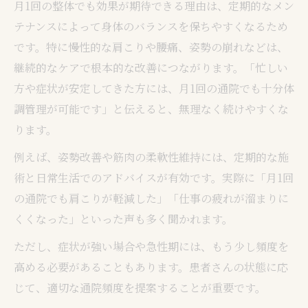
月1回の整体でも効果が期待できる理由は、定期的なメン
テナンスによって身体のバランスを保ちやすくなるため
です。特に慢性的な肩こりや腰痛、姿勢の崩れなどは、
継続的なケアで根本的な改善につながります。「忙しい
方や症状が安定してきた方には、月1回の通院でも十分体
調管理が可能です」と伝えると、無理なく続けやすくな
ります。
例えば、姿勢改善や筋肉の柔軟性維持には、定期的な施
術と日常生活でのアドバイスが有効です。実際に「月1回
の通院でも肩こりが軽減した」「仕事の疲れが溜まりに
くくなった」といった声も多く聞かれます。
ただし、症状が強い場合や急性期には、もう少し頻度を
高める必要があることもあります。患者さんの状態に応
じて、適切な通院頻度を提案することが重要です。