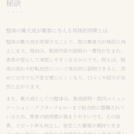
秘訣
伝わる施術説明でリピート率を高める方法
整体の施術説明がリピート率に与える影響
患者が納得する整体の伝え方と話し方のコ
整体の集大成が集客に与える具体的効果とは
ツ
整体の集大成を実現することで、院の集客力が格段に向
整体の効果をわかりやすく伝えるポイント
上します。理由は、施術内容や説明の一貫性が生まれ、
リピート獲得に効く整体の説明文テンプレ
患者が安心して来院しやすくなるからです。例えば、施
ート
術の流れや好転反応について体系的に説明できると、初
整体の実績や体験談を活かす説明術
めての方でも不安を感じにくくなり、口コミや紹介が自
患者の安心につながる整体効果の伝え方
然と広がります。
整体効果を安心感につなげる説明の秘訣
また、集大成としての整体は、施術説明・院内コミュニ
患者の不安を解消する整体の伝え方とは
ケーション・アフターフォローまで総合的に整備されて
整体で得られる変化を実感させる言い回し
いるため、患者の納得感が高まりやすいです。その結
整体後の反応も含めた効果説明の工夫
果、リピート率も向上し、安定した集客が期待できま