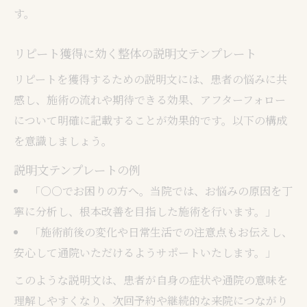
す。
リピート獲得に効く整体の説明文テンプレート
リピートを獲得するための説明文には、患者の悩みに共
感し、施術の流れや期待できる効果、アフターフォロー
について明確に記載することが効果的です。以下の構成
を意識しましょう。
説明文テンプレートの例
「○○でお困りの方へ。当院では、お悩みの原因を丁
寧に分析し、根本改善を目指した施術を行います。」
「施術前後の変化や日常生活での注意点もお伝えし、
安心して通院いただけるようサポートいたします。」
このような説明文は、患者が自身の症状や通院の意味を
理解しやすくなり、次回予約や継続的な来院につながり