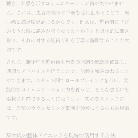
聴き、共感を示すコミュニケーション術が欠かせませ
ん。これは、患者の悩みや不安を受け止めることで、安
心感と満足度が高まるからです。例えば、施術前に「ど
のような時に痛みが強くなりますか？」と具体的に聞き
取り、それに対する施術方針を丁寧に説明することが大
切です。
さらに、施術中や施術後も患者の体調や感想を確認し、
適切なアドバイスを行うことで、信頼を積み重ねること
ができます。スタッフ間でロールプレイングを行い、実
践的なコミュニケーション力を養うと、どんな患者にも
柔軟に対応できるようになります。初心者スタッフに
は、先輩のカウンセリング事例を参考にするのも効果的
です。
集大成の整体テクニックを現場で活用する方法