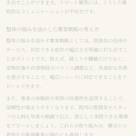
き出すことができます。リピート獲得には、こうした継
続的なコミュニケーションが不可欠です。
整体の強みを活かした集客戦略の考え方
整体の強みを活かす集客戦略としては、院独自の技術や
サービス、対応できる症状の幅広さを明確に打ち出すこ
とがポイントです。例えば、肩こりや腰痛だけでなく、
姿勢改善や自律神経のバランス調整など、具体的な効果
を提示することで、幅広いニーズに対応できることをア
ピールできます。
また、患者の体験談や実際の改善例を活用することで、
信頼性が高まりやすくなります。院内の雰囲気やスタッ
フの人柄も写真や動画で伝え、安心して来院できる環境
をアピールしましょう。これらの取り組みは、競合との
差別化や新規集客の強化にも直結します。