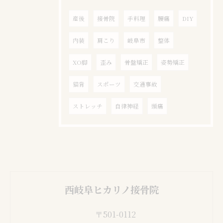
産後
接骨院
手料理
腰痛
DIY
内装
肩こり
岐阜市
整体
XO脚
歪み
骨盤矯正
姿勢矯正
猫背
スポーツ
交通事故
ストレッチ
自律神経
頭痛
西岐阜ヒカリノ接骨院
〒501-0112