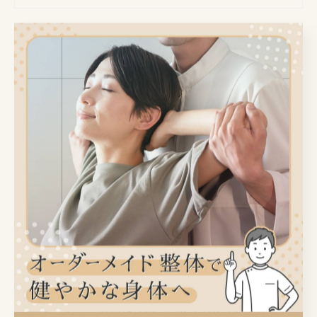
夏の健康注意報！熱中症とクーラー病に気をつけて！
2025/08/14
こんにちは！西岐阜ヒカリノ接骨院の
与古光です！毎日暑い日が続きます
ね、、、。 この時期に気をつけたいの
が「熱中症」。屋外だけでなく、室内
でも油断できません。「暑いからクー
ラーをつけっぱなし」…
お知らせ
あなたの肩こりの原因は本当に肩ですか？
2025/08/12
こんにちは！西岐阜ヒカリノ接骨院の