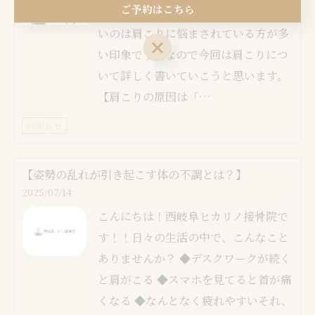
ご予約はこちら
与古光です！ 最近の新規の患者様で多
いのは肩こりに悩まされている方が多
ご予約はこちら
い印象です。なので今回は肩こりにつ
いて詳しく書いていこうと思います。
【肩こりの原因は「…
お知らせ
【姿勢の乱れが引き起こす体の不調とは？】
2025/07/14
こんにちは！西岐阜ヒカリノ接骨院で
す！！日々の生活の中で、こんなこと
ありませんか？ ◆デスクワークが続く
と肩がこる ◆スマホを見てると首が痛
くなる ◆なんとなく疲れやすいそれ、